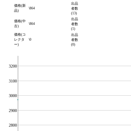
出品
価格(新
\864
者数
品)
(13)
出品
価格(中
\864
者数
古)
(1)
価格(コ
出品
レクタ
\0
者数
ー)
(0)
3200
3100
3000
2900
2800