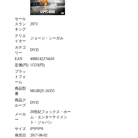
セール
スラン
2973
キング
クリエ
ジョージ・シーガル
イター
カテゴ
DVD
リー
EAN
4988142274410
定価(円)
\1533(円)
プラッ
トフォ
ーム
商品型
MGBQY-16355
番
商品グ
DVD
ループ
20世紀フォックス・ホー
メーカ
ム・エンターテイメン
ー
ト・ジャパン
サイズ
0*0*0*0
発売日
2017-08-02