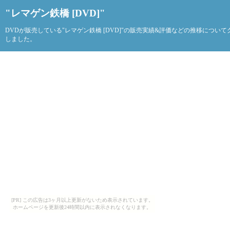
"レマゲン鉄橋 [DVD]"
DVDが販売している"レマゲン鉄橋 [DVD]"の販売実績&評価などの推移について
しました。
[PR] この広告は3ヶ月以上更新がないため表示されています。
ホームページを更新後24時間以内に表示されなくなります。